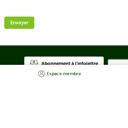
Envoyer
Abonnement à l'infolettre
Espace membre
facebook
linkedin
youtube
instagram
418 864-7126
1 877 864-7126
965, av. Newton, bureau 254
Québec (QC) G1P 4M4